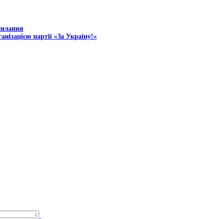
силання
анізацією партії «За Україну!»
©За Україну Волинь