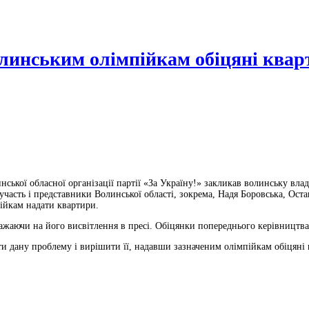
олинським олімпійкам обіцяні ква
инської обласної організації партії «За Україну!» закликав волинську вла
 участь і представники Волинської області, зокрема, Надя Боровська, Ос
ійкам надати квартири.
жаючи на його висвітлення в пресі. Обіцянки попереднього керівництва 
ти дану проблему і вирішити її, надавши зазначеним олімпійкам обіцяні