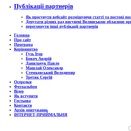
Публікації партнерів
Як просунути вебсайт розміщуючи статті та постові по
Депутати різних рад висунені Волинською обласною орг
переглянути інші публікації партнерів
Головна
Про сайт
Програма
Керівництво
Гузь Ігор
Бокоч Андрій
Данильчук Павло
Машлай Олександр
Стемковський Володимир
Третяк Сергій
Осередки
Фотоальбом
Відео
Як вступити
Гостьова
Контакти
Архів опитуваннь
ІНТЕРНЕТ-ПРИЙМАЛЬНЯ