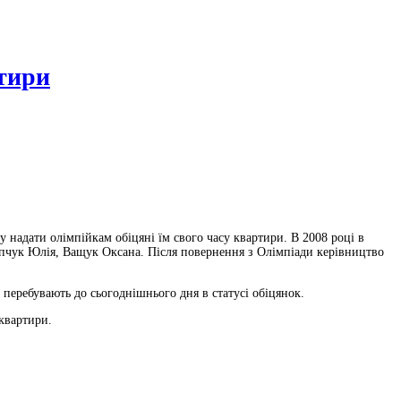
ртири
ду надати олімпійкам обіцяні їм свого часу квартири. В 2008 році в
тапчук Юлія, Ващук Оксана. Після повернення з Олімпіади керівництво
перебувають до сьогоднішнього дня в статусі обіцянок.
 квартири.