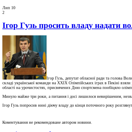
Лип 10
2
Ігор Гузь просить владу надати в
Ігор Гузь, депутат обласної ради та голова Вол
складі української команди на XXIX Олімпійських іграх в Пекіні взяли
області на урочистостях, присвячених Дню спортсмена пообіцяло олімп
Минуло майже три роки, а питання і досі лишилося невирішеним, незва
Ігор Гузь попросив нині діючу владу до кінця поточного року розгляну
Коментування не рекомендоване автором новини.