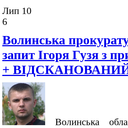
Лип 10
6
Волинська прокурату
запит Ігоря Гузя з п
+ ВІДСКАНОВАНИ
Волинська облас