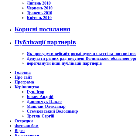
Липень 2010
Червень 2010
Травень 2010
Квітень 2010
Корисні посилання
Публікації партнерів
Як просунути вебсайт розміщуючи статті та постові по
Депутати різних рад висунені Волинською обласною орг
переглянути інші публікації партнерів
Головна
Про сайт
Програма
Керівництво
Гузь Ігор
Бокоч Андрій
Данильчук Павло
Машлай Олександр
Стемковський Володимир
Третяк Сергій
Осередки
Фотоальбом
Відео
Як вступити