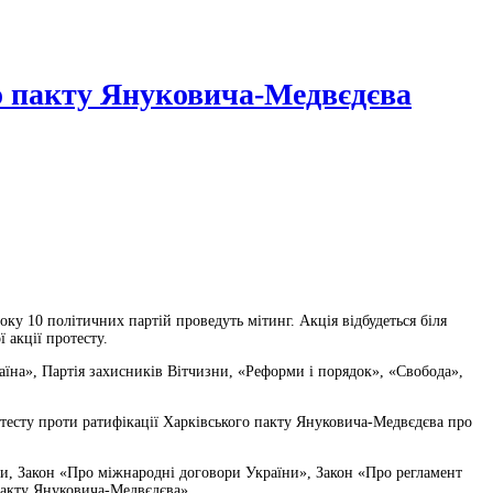
го пакту Януковича-Медвєдєва
оку 10 політичних партій проведуть мітинг. Акція відбудеться біля
ої акції протесту.
їна», Партія захисників Вітчизни, «Реформи і порядок», «Свобода»,
ротесту проти ратифікації Харківського пакту Януковича-Медвєдєва про
ни, Закон «Про міжнародні договори України», Закон «Про регламент
пакту Януковича-Медвєдєва».