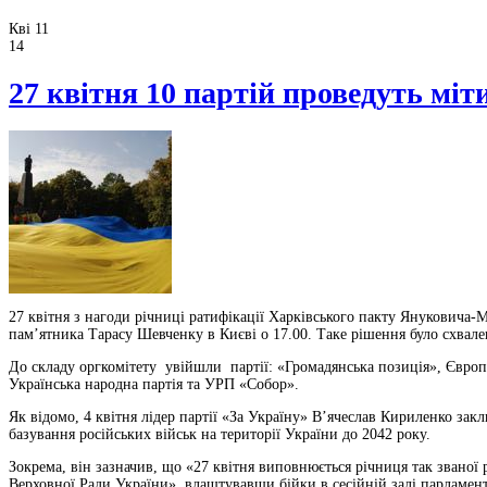
Кві 11
14
27 квітня 10 партій проведуть мі
27 квітня з нагоди річниці ратифікації Харківського пакту Януковича-М
пам’ятника Тарасу Шевченку в Києві о 17.00. Таке рішення було схвале
До складу оргкомітету увійшли партії: «Громадянська позиція», Європ
Українська народна партія та УРП «Собор».
Як відомо, 4 квітня лідер партії «За Україну» В’ячеслав Кириленко за
базування російських військ на території України до 2042 року.
Зокрема, він зазначив, що «27 квітня виповнюється річниця так звано
Верховної Ради України», влаштувавши бійки в сесійній залі парламен