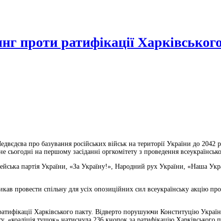
тинг проти ратифікації Харківсько
едвєдєва про базування російських військ на території України до 2042 р
не сьогодні на першому засіданні оргкомітету з проведення всеукраїнськ
ейська партія України, «За Україну!», Народний рух України, «Наша Укра
кликав провести спільну для усіх опозиційних сил всеукраїнську акцію п
ї ратифікації Харківського пакту. Відверто порушуючи Конституцію Украї
ту, «коаліція тушок» натиснула 236 кнопок за ратифікацію Харківського 